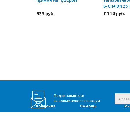
прямой Far 1/2 хром
загазованнос
Б-СН4 DN 25
933 руб.
7 714 руб.
Подписывайтесь
на новые новости и акции
Компания
Помощь
Ин
Доставка
Вопрос-ответ
Ра
Оплата
Юр. информация
Мо
О компании
Оптовикам
Пр