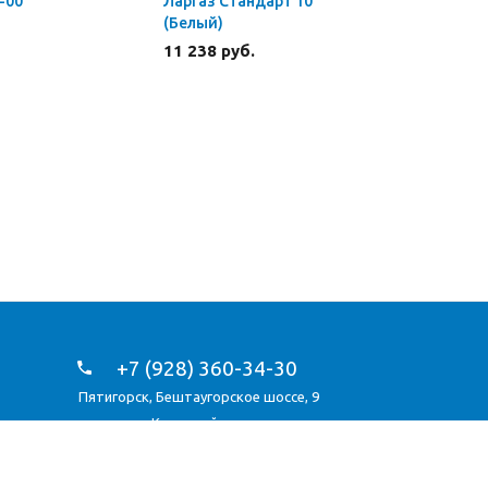
-00
Ларгаз Стандарт 10
Ларгаз С
(Белый)
(Белый)
11 238 руб.
13 660 р
+7 (928) 360-34-30
Пятигорск
,
Бештаугорское шоссе, 9
Карта сайта