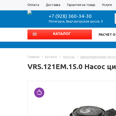
Оплата
Доставка
Гарантия на товар
Услуги
+7 (928) 360-34-30
Пятигорск
,
Бештаугорское шоссе, 9
КАТАЛОГ
РАСЧЕТ 
Главная
-
Каталог
-
Насосы
-
Циркуляционные насо
VRS.121EM.15.0 Насос ц