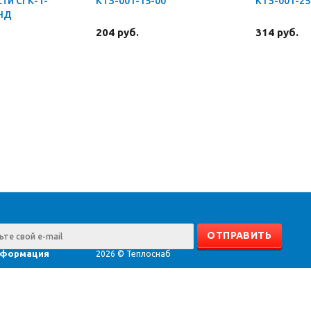
ти СГК-1-
КТЗ-001-15-00
КТЗ-001-25
 НД
204 руб.
314 руб.
формация
2026 © Теплоснаб
счёт
нтаж
оизводители