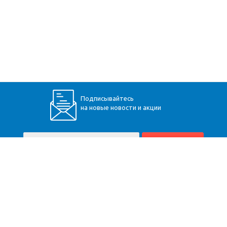
Подписывайтесь
на новые новости и акции
+7 (928) 360-34-30
Пятигорск
,
Бештаугорское шоссе, 9
Карта сайта