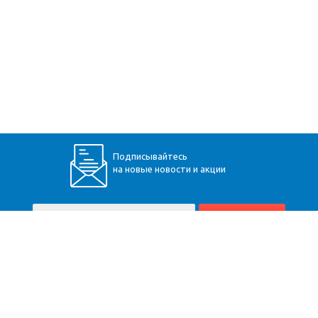
Подписывайтесь
на новые новости и акции
+7 (928) 360-34-30
Пятигорск
,
Бештаугорское шоссе, 9
Карта сайта