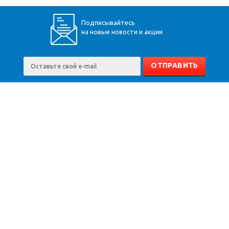
Подписывайтесь
на новые новости и акции
+7 (928) 360-34-30
Пятигорск
,
Бештаугорское шоссе, 9
Карта сайта
Компания
Помощь
Информация
Доставка
Вопрос-ответ
Расчёт
Оплата
Юр. информация
Монтаж
О компании
Оптовикам
Производители
Контакты
Гарантия
Договор оферты