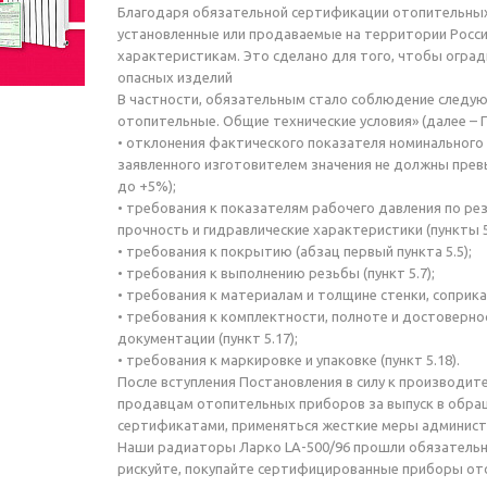
Благодаря обязательной сертификации отопительных 
установленные или продаваемые на территории Росс
характеристикам. Это сделано для того, чтобы оград
опасных изделий
В частности, обязательным стало соблюдение следу
отопительные. Общие технические условия» (далее – 
• отклонения фактического показателя номинального
заявленного изготовителем значения не должны пре
до +5%);
• требования к показателям рабочего давления по ре
прочность и гидравлические характеристики (пункты 5.2
• требования к покрытию (абзац первый пункта 5.5);
• требования к выполнению резьбы (пункт 5.7);
• требования к материалам и толщине стенки, соприкаса
• требования к комплектности, полноте и достоверно
документации (пункт 5.17);
• требования к маркировке и упаковке (пункт 5.18).
После вступления Постановления в силу к производи
продавцам отопительных приборов за выпуск в обращ
сертификатами, применяться жесткие меры админист
Наши радиаторы Ларко LA-500/96 прошли обязательн
рискуйте, покупайте сертифицированные приборы от