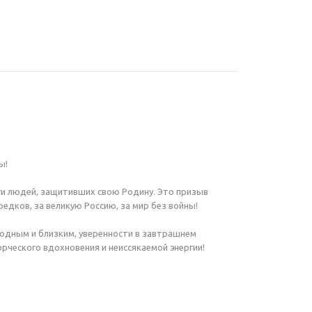
ы!
ги людей, защитивших свою Родину. Это призыв
едков, за великую Россию, за мир без войны!
родным и близким, уверенности в завтрашнем
орческого вдохновения и неиссякаемой энергии!