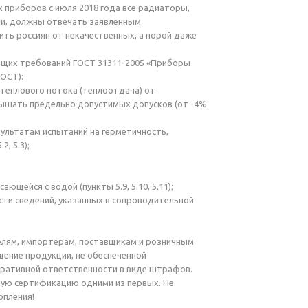
приборов с июля 2018 года все радиаторы,
ии, должны отвечать заявленным
ить россиян от некачественных, а порой даже
ющих требований ГОСТ 31311-2005 «Приборы
ГОСТ):
 теплового потока (теплоотдача) от
вышать предельно допустимых допусков (от -4%
зультатам испытаний на герметичность,
, 5.3);
ющейся с водой (пункты 5.9, 5.10, 5.11);
сти сведений, указанных в сопроводительной
телям, импортерам, поставщикам и розничным
ение продукции, не обеспеченной
ративной ответственности в виде штрафов.
ую сертификацию одними из первых. Не
опления!