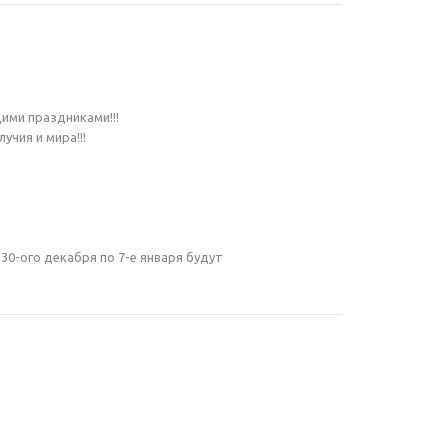
ми праздниками!!!
учия и мира!!!
 30-ого декабря по 7-е января будут