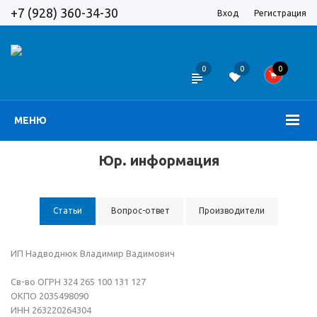
+7 (928) 360-34-30
Вход
Регистрация
0
0
0
МЕНЮ
Юр. информация
Статьи
Вопрос-ответ
Производители
ИП Надводнюк Владимир Вадимович
Св-во ОГРН 324 265 100 131 127
ОКПО 2035498090
ИНН 263220264304