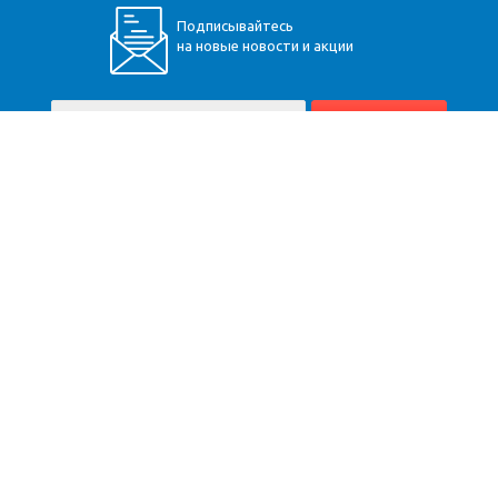
Подписывайтесь
на новые новости и акции
+7 (928) 360-34-30
Пятигорск
,
Бештаугорское шоссе, 9
Карта сайта
Компания
Помощь
Информация
Доставка
Вопрос-ответ
Расчёт
Оплата
Юр. информация
Монтаж
О компании
Оптовикам
Производители
Контакты
Гарантия
Договор оферты
2026 © Теплоснаб