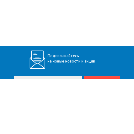
Подписывайтесь
на новые новости и акции
+7 (928) 360-34-30
Пятигорск
,
Бештаугорское шоссе, 9
Карта сайта