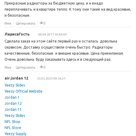
Прекрасные радиаторы за бюджетную цену, и н енадо
переплачивать, и в квартире тепло. К тому они такие на вид красивые,
и безопасные.
0
Имя
Цитировать
ЛарисаГость
09.04.2017 10:44:09
Сделала заказ на этом сайте первый раз и осталась довольна
сервисом. Доставку осуществили очень быстро. Радиаторы
качественные, безопасные и внешне красивые. Цена приемлимая.
Очень довольна. Буду заказывать здесь и в следующий раз.
0
Имя
Цитировать
air jordan 12
23.02.2025 09:36:31
Yeezy Slides
Yeezy Official Website
Jordan 1
Jordan 12
Jordan 11
Yeezy Slides
NFL Shop
NFL Store
Yeezy Supply