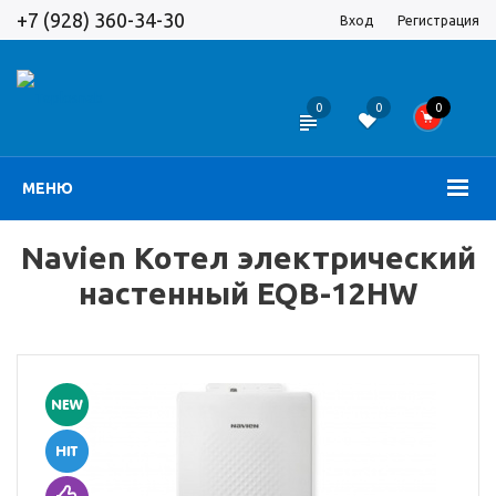
+7 (928) 360-34-30
Вход
Регистрация
0
0
0
МЕНЮ
Navien Котел электрический
настенный EQB-12HW