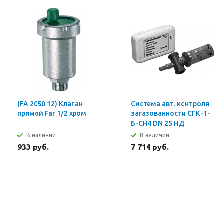
(FA 2050 12) Клапан
Система авт. контроля
прямой Far 1/2 хром
загазованности СГК-1-
Б-СН4 DN 25 НД
В наличии
В наличии
933 руб.
7 714 руб.