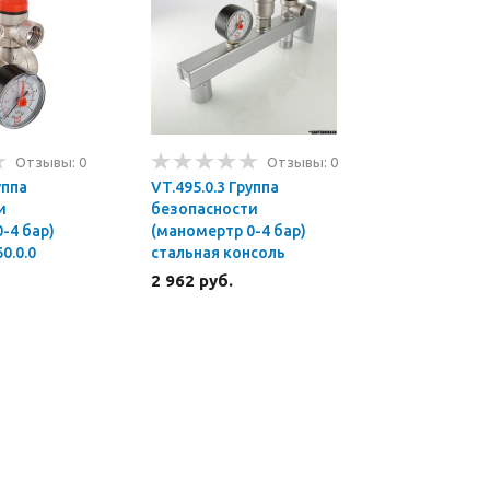
Отзывы: 0
Отзывы: 0
уппа
VT.495.0.3 Группа
и
безопасности
-4 бар)
(маномертр 0-4 бар)
0.0.0
стальная консоль
2 962 руб.