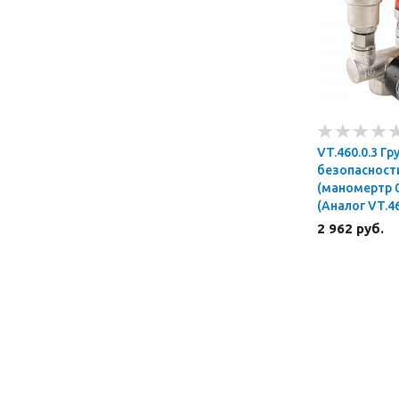
VT.460.0.3 Гр
безопасност
(маномертр 0
(Аналог VT.46
2 962 руб.