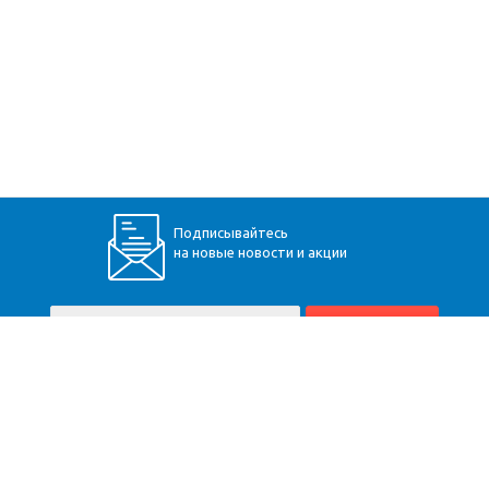
Подписывайтесь
на новые новости и акции
+7 (928) 360-34-30
Пятигорск
,
Бештаугорское шоссе, 9
Карта сайта