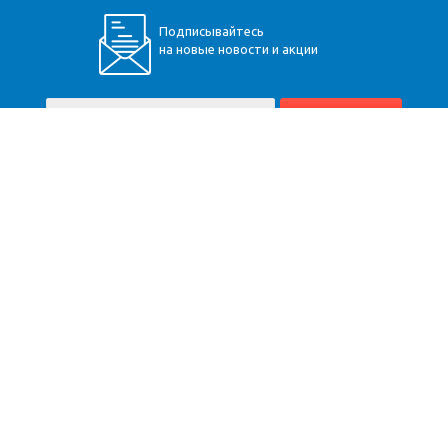
Подписывайтесь
на новые новости и акции
+7 (928) 360-34-30
Пятигорск
,
Бештаугорское шоссе, 9
Карта сайта
Компания
Помощь
Информация
Доставка
Вопрос-ответ
Расчёт
Оплата
Юр. информация
Монтаж
О компании
Оптовикам
Производители
Контакты
Гарантия
Договор оферты
2026 © Теплоснаб