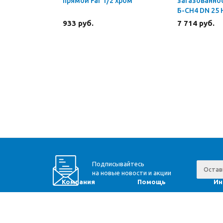
прямой Far 1/2 хром
загазованнос
Б-СН4 DN 25
933 руб.
7 714 руб.
Подписывайтесь
на новые новости и акции
Компания
Помощь
Ин
Доставка
Вопрос-ответ
Ра
Оплата
Юр. информация
Мо
О компании
Оптовикам
Пр