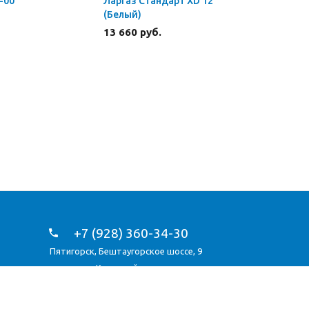
-00
Ларгаз Стандарт XD 12
Ларгаз С
(Белый)
XD 10 (Бе
13 660 руб.
15 870 р
+7 (928) 360-34-30
Пятигорск
,
Бештаугорское шоссе, 9
Карта сайта