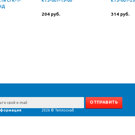
ти СГК-1-
КТЗ-001-15-00
КТЗ-001-25
 НД
204 руб.
314 руб.
формация
2026 © Теплоснаб
счёт
нтаж
оизводители