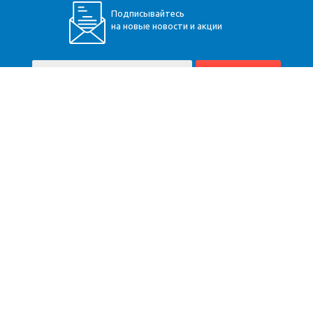
Подписывайтесь
на новые новости и акции
+7 (928) 360-34-30
Пятигорск
,
Бештаугорское шоссе, 9
Карта сайта
Компания
Помощь
Информация
Доставка
Вопрос-ответ
Расчёт
Оплата
Юр. информация
Монтаж
О компании
Оптовикам
Производители
Контакты
Гарантия
Договор оферты
2026 © Теплоснаб