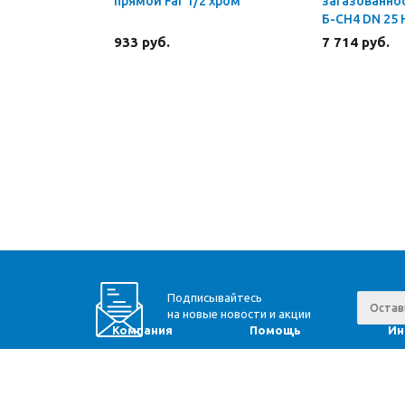
прямой Far 1/2 хром
загазованнос
Б-СН4 DN 25
933 руб.
7 714 руб.
Подписывайтесь
на новые новости и акции
Компания
Помощь
Ин
Доставка
Вопрос-ответ
Ра
Оплата
Юр. информация
Мо
О компании
Оптовикам
Пр