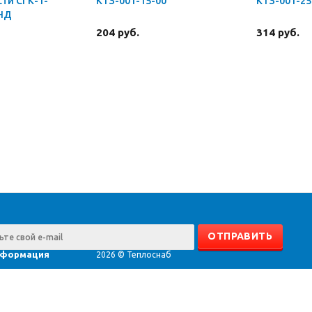
ти СГК-1-
КТЗ-001-15-00
КТЗ-001-25
 НД
204 руб.
314 руб.
формация
2026 © Теплоснаб
счёт
нтаж
оизводители