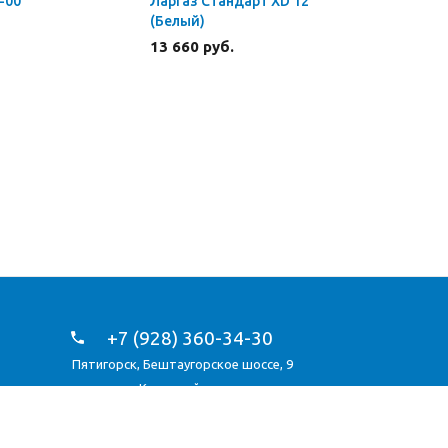
-00
Ларгаз Стандарт XD 12
Ларгаз С
(Белый)
XD 10 (Бе
13 660 руб.
15 870 р
+7 (928) 360-34-30
Пятигорск
,
Бештаугорское шоссе, 9
Карта сайта