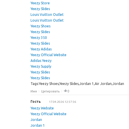
Yeezy Store
Yeezy Slides
Louis Vuitton Outlet
Louis Vuitton Outlet
Yeezy Shoes
Yeezy Slides
Yeezy 350
Yeezy Slides
Yeezy Adidas
Yeezy Official Website
Adidas Yeezy
Yeezy Supply
Yeezy Slides
Yeezy Slides
Tags:Yeezy Shoes,Yeezy Slides,Jordan 1,Air Jordan,Jordan
0
Имя
Цитировать
Гость
17.04.2026 12:57:56
Yeezy Website
Yeezy Official Website
Jordan
Jordan 1