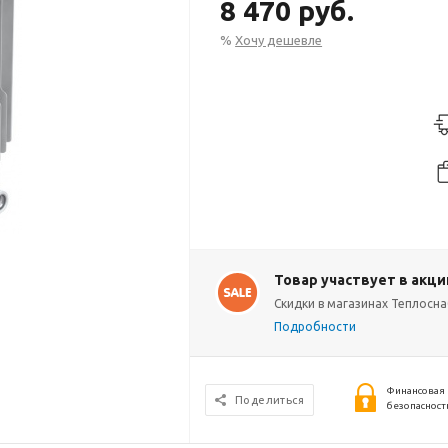
8 470 руб.
%
Хочу дешевле
Товар участвует в акци
Cкидки в магазинах Теплосна
Подробности
Финансовая
Поделиться
безопасност