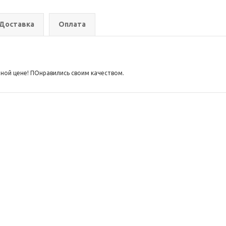
Доставка
Оплата
ой цене! ПОнравились своим качеством.