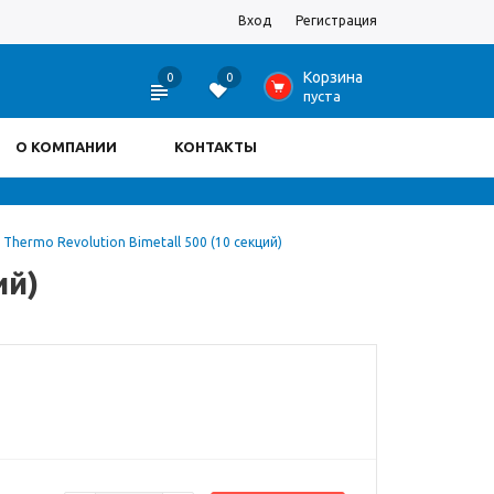
Вход
Регистрация
Корзина
0
0
0
пуста
О КОМПАНИИ
КОНТАКТЫ
Thermo Revolution Bimetall 500 (10 секций)
ий)