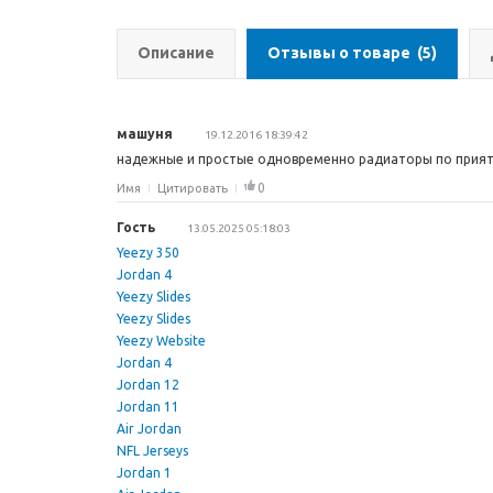
Описание
Отзывы о товаре
(5)
машуня
19.12.2016 18:39:42
надежные и простые одновременно радиаторы по приятн
0
Имя
Цитировать
Гость
13.05.2025 05:18:03
Yeezy 350
Jordan 4
Yeezy Slides
Yeezy Slides
Yeezy Website
Jordan 4
Jordan 12
Jordan 11
Air Jordan
NFL Jerseys
Jordan 1