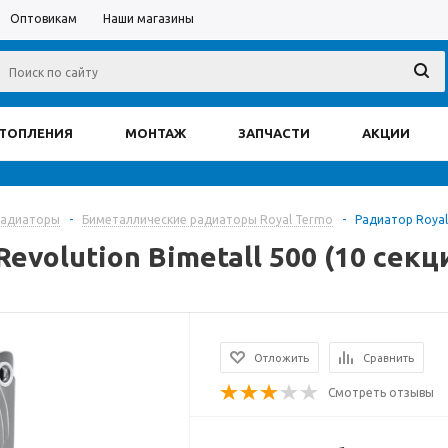
Оптовикам
Наши магазины
ОТОПЛЕНИЯ
МОНТАЖ
ЗАПЧАСТИ
АКЦИИ
радиаторы
-
Биметаллические радиаторы Royal Termo
-
Радиатор Royal 
evolution Bimetall 500 (10 секц
Отложить
Сравнить
Смотреть отзывы