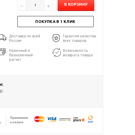
В КОРЗИНУ
ПОКУПКА В 1 КЛИК
Доставка по всей
Гарантия качества
России
всех товаров
Наличный и
Возможность
безналичный
возврата товара
расчет
и:
б!
Принимаем
ь
к оплате: