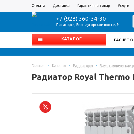
Оплата
Доставка
Гарантия на товар
Услуги
+7 (928) 360-34-30
Пятигорск
,
Бештаугорское шоссе, 9
КАТАЛОГ
РАСЧЕТ 
Главная
-
Каталог
-
Радиаторы
-
Биметаллические 
Радиатор Royal Thermo R