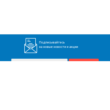
Подписывайтесь
на новые новости и акции
+7 (928) 360-34-30
Пятигорск
,
Бештаугорское шоссе, 9
Карта сайта
Компания
Помощь
Информация