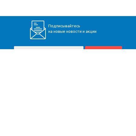
Подписывайтесь
на новые новости и акции
+7 (928) 360-34-30
Пятигорск
,
Бештаугорское шоссе, 9
Карта сайта
Компания
Помощь
Информация
Доставка
Вопрос-ответ
Расчёт
Оплата
Юр. информация
Монтаж
О компании
Оптовикам
Производители
Контакты
Гарантия
Договор оферты